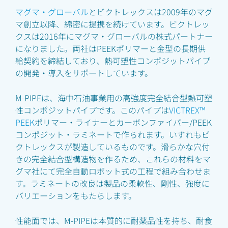
マグマ・グローバル
とビクトレックスは2009年のマグ
マ創立以降、綿密に提携を続けています。ビクトレッ
クスは2016年にマグマ・グローバルの株式パートナー
になりました。両社はPEEKポリマーと金型の長期供
給契約を締結しており、熱可塑性コンポジットパイプ
の開発・導入をサポートしています。
M-PIPEは、海中石油事業用の高強度完全結合型熱可塑
性コンポジットパイプです。このパイプは
VICTREX™
PEEK
ポリマー・ライナーとカーボンファイバー/PEEK
コンポジット・ラミネートで作られます。いずれもビ
クトレックスが製造しているものです。滑らかな穴付
きの完全結合型構造物を作るため、これらの材料をマ
グマ社にて完全自動ロボット式の工程で組み合わせま
す。ラミネートの改良は製品の柔軟性、剛性、強度に
バリエーションをもたらします。
性能面では、M-PIPEは本質的に耐薬品性を持ち、耐食