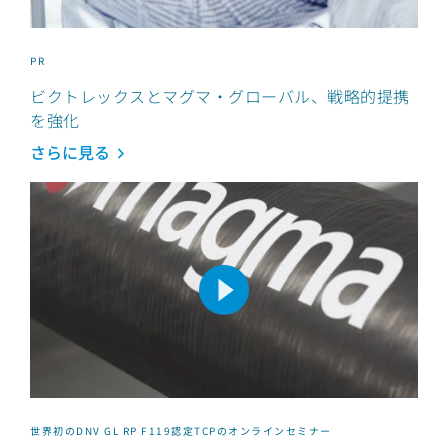
PR
ビクトレックスとマグマ・グローバル、戦略的提携
を強化
さらに見る
世界初のDNV GL RP F119認定TCPのオンラインセミナー