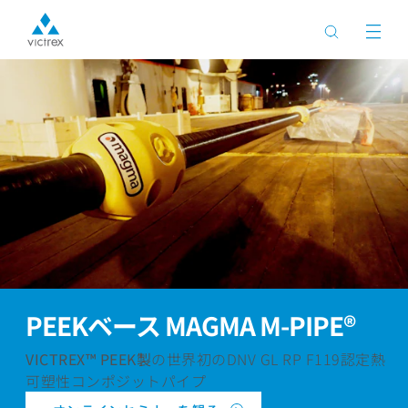
PEEKベース MAGMA M-PIPE®
VICTREX™ PEEK製
の世界初のDNV GL RP F119認定熱
可塑性コンポジットパイプ