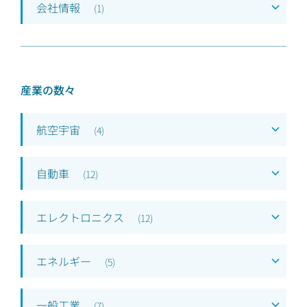
会社情報
(
1
)
産業の数々
航空宇宙
(
4
)
自動車
(
12
)
エレクトロニクス
(
12
)
エネルギー
(
5
)
一般工業
(
7
)