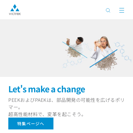
リ
PAEKポリマーに新しい仲間、
LMPAEK™ が加わりました。
製造システムはそのままに、部品の機械強度向上、