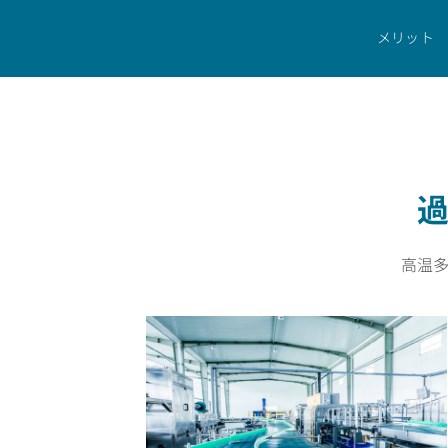
ホーム
産業分野
一般工業
メリット
高温