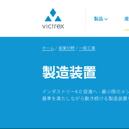
製品
産
ビクトレックスに
ポリマー
航空宇宙
各種資料
て
ホーム
産業分野
一般工業
450G™ PEEK
エンジン
技術的データシー
パーパス
PEEKポリマー
インテリア
技術ガイド
供給安定性
製造装置
LMPAEK ポリマー
構造部品
オンラインセミナ
品質
論文
サステナビリティ
エネルギー
ビクトレックス・
ノロジー
インダストリー4.0 促進へ - 最小限
石油ガス
基準を満たしながら動き続ける製造装置
再生可能エネルギ