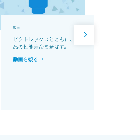
動画
動画
ビクトレックスとともに、部
金属
品の性能寿命を延ばす。
量のV
ーシ
動画を観る
率化
動画