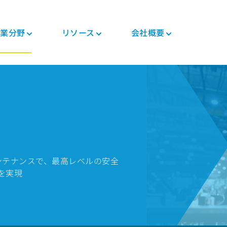
業分野
リソース
会社概要
つい
ニュース・イベント
PEEK加工品
自動車
各種資料
PEEK製部品
エレクトロニクス
規制関連
投資家
ト
コンポジットテープ
シャシ
ブログ
コンポジット
モバイル機器
証明書
キャリア
PEEKファイバー
モータ・ソリューシ
冊子
ギヤ・ソリューショ
生活家電
MSDS
ョン
ン
ー
PEEKフィラメント
よくある質問
半導体製造工程
規制関連
エンジン&トランスミ
医療用機器
PEEKフィルム
ッション
パイプ・ソリューシ
医療
テク
ョン
のメンテナンスで、最高レベルの安全
一般工業
人体内用途（インプ
ラント）
を実現
ー
食品接触用途
人体外用途
製造装置
ロボット・製造自動
化