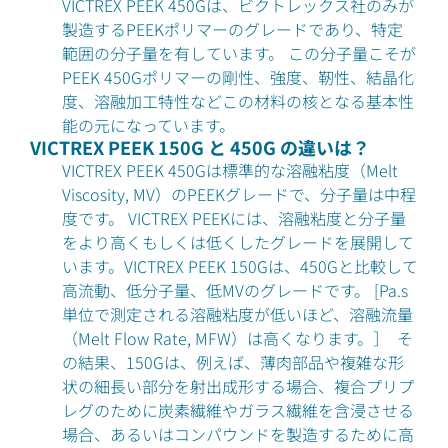
VICTREX PEEK 450Gは、ビクトレックス社のみが
製造するPEEKポリマーのグレードであり、特定
範囲の分子量を有しています。 この分子量こそが
PEEK 450Gポリマーの剛性、強度、靭性、結晶化
度、溶融加工特性などこの材料の核となる基本性
能の元になっています。
VICTREX PEEK 150G と 450G の違いは？
VICTREX PEEK 450Gは標準的な溶融粘度（Melt
Viscosity, MV）のPEEKグレードで、分子量は中程
度です。 VICTREX PEEKには、溶融粘度と分子量
をより高くもしくは低くしたグレードを展開して
います。VICTREX PEEK 150Gは、450Gと比較して
高流動、低分子量、低MVのグレードです。 [Pa.s
単位で測定される溶融粘度が低いほど、溶融流量
（Melt Flow Rate, MFW）は高くなります。］ そ
の結果、150Gは、例えば、薄肉部品や複雑な形
状の細長い部分を射出成形する場合、複合プリプ
レグのために炭素繊維やガラス繊維を含浸させる
場合、あるいはコンパウンドを製造するために高