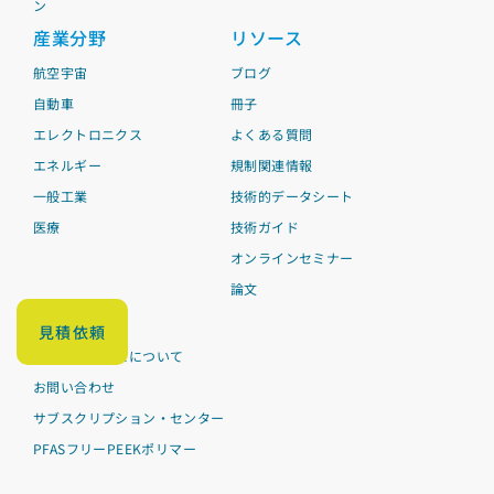
ン
産業分野
リソース
航空宇宙
ブログ
自動車
冊子
エレクトロニクス
よくある質問
エネルギー
規制関連情報
一般工業
技術的データシート
医療
技術ガイド
オンラインセミナー
論文
リンク集
見積依頼
ビクトレックスについて
お問い合わせ
サブスクリプション・センター
PFASフリーPEEKポリマー