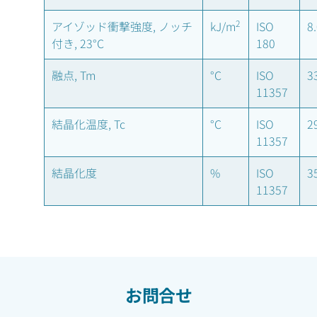
2
アイゾッド衝撃強度, ノッチ
kJ/m
ISO
8
付き, 23°C
180
融点, Tm
°C
ISO
3
11357
結晶化温度, Tc
°C
ISO
2
11357
結晶化度
%
ISO
3
11357
お問合せ