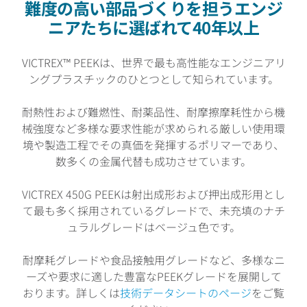
難度の高い部品づくりを担うエンジ
ニアたちに選ばれて40年以上
VICTREX™ PEEKは、世界で最も高性能なエンジニアリ
ングプラスチックのひとつとして知られています。
耐熱性および難燃性、耐薬品性、耐摩擦摩耗性から機
械強度など多様な要求性能が求められる厳しい使用環
境や製造工程でその真価を発揮するポリマーであり、
数多くの金属代替も成功させています。
VICTREX 450G PEEKは射出成形および押出成形用とし
て最も多く採用されているグレードで、未充填のナチ
ュラルグレードはベージュ色です。
耐摩耗グレードや食品接触用グレードなど、多様なニ
ーズや要求に適した豊富なPEEKグレードを展開して
おります。詳しくは
技術データシートのページ
をご覧