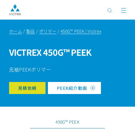
ホーム
製品
ポリマー
450G™ PEEK | Victrex
VICTREX 450G™ PEEK
PEEKポリマー
元祖
見積依頼
PEEK紹介動画
450G™ PEEK