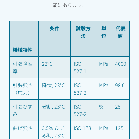
能にあります。
条件
試験方
単
代表
法
位
値
機械特性
引張弾性
23°C
ISO
MPa
4000
率
527-1
引張強さ
降伏, 23°C
ISO
MPa
98.0
（応力）
527-2
引張ひず
破断, 23°C
ISO
%
25
み
527-2
曲げ強さ
3.5% ひず
ISO 178
MPa
125
み時, 23°C