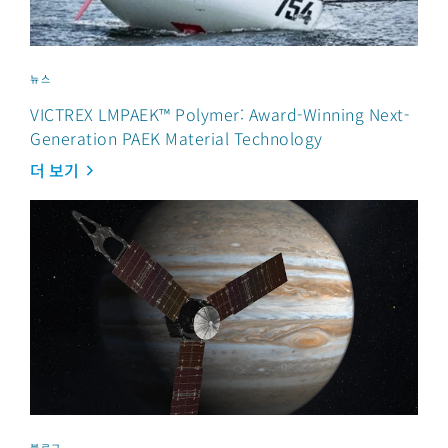
뉴스
VICTREX LMPAEK™ Polymer: Award-Winning Next-
Generation PAEK Material Technology
더 보기
블로그