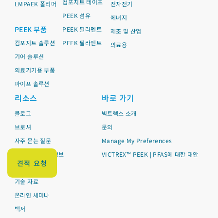
컴포지트 테이프
LMPAEK 폴리머
전자전기
PEEK 섬유
에너지
PEEK 부품
PEEK 필라멘트
제조 및 산업
컴포지트 솔루션
PEEK 필라멘트
의료용
기어 솔루션
의료기기용 부품
파이프 솔루션
리소스
바로 가기
블로그
빅트렉스 소개
브로셔
문의
자주 묻는 질문
Manage My Preferences
규정 준수 관련 정보
VICTREX™ PEEK | PFAS에 대한 대안
견적 요청
기술 데이터시트
기술 자료
온라인 세미나
백서