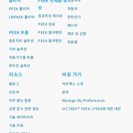
폴리머
PEEK 반제품/형
항공우주
상
PEEK 폴리머
자동차
컴포지트 테이프
LMPAEK 폴리머
전자전기
PEEK 섬유
에너지
PEEK 부품
PEEK 필라멘트
제조 및 산업
컴포지트 솔루션
PEEK 필라멘트
의료용
기어 솔루션
의료기기용 부품
파이프 솔루션
리소스
바로 가기
블로그
빅트렉스 소개
브로셔
문의
자주 묻는 질문
Manage My Preferences
규정 준수 관련 정보
VICTREX™ PEEK | PFAS에 대한 대안
기술 데이터시트
기술 자료