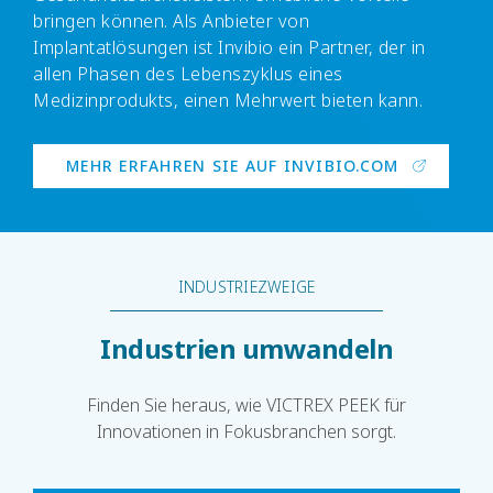
bringen können. Als Anbieter von
Implantatlösungen ist Invibio ein Partner, der in
allen Phasen des Lebenszyklus eines
Medizinprodukts, einen Mehrwert bieten kann.
MEHR ERFAHREN SIE AUF INVIBIO.COM
INDUSTRIEZWEIGE
Industrien umwandeln
Finden Sie heraus, wie VICTREX PEEK für
Innovationen in Fokusbranchen sorgt.