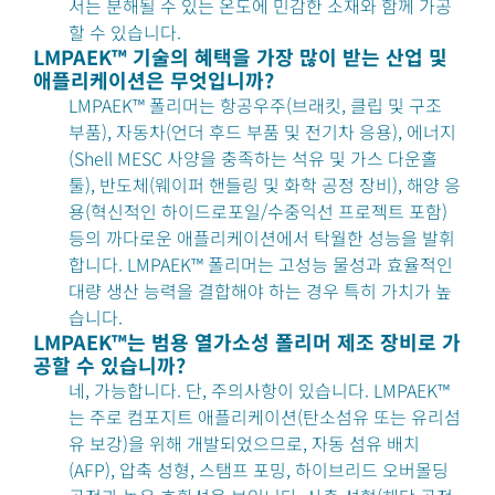
서는 분해될 수 있는 온도에 민감한 소재와 함께 가공
할 수 있습니다.
LMPAEK™ 기술의 혜택을 가장 많이 받는 산업 및
애플리케이션은 무엇입니까?
LMPAEK™ 폴리머는 항공우주(브래킷, 클립 및 구조
부품), 자동차(언더 후드 부품 및 전기차 응용), 에너지
(Shell MESC 사양을 충족하는 석유 및 가스 다운홀
툴), 반도체(웨이퍼 핸들링 및 화학 공정 장비), 해양 응
용(혁신적인 하이드로포일/수중익선 프로젝트 포함)
등의 까다로운 애플리케이션에서 탁월한 성능을 발휘
합니다. LMPAEK™ 폴리머는 고성능 물성과 효율적인
대량 생산 능력을 결합해야 하는 경우 특히 가치가 높
습니다.
LMPAEK™는 범용 열가소성 폴리머 제조 장비로 가
공할 수 있습니까?
네, 가능합니다. 단, 주의사항이 있습니다. LMPAEK™
는 주로 컴포지트 애플리케이션(탄소섬유 또는 유리섬
유 보강)을 위해 개발되었으므로, 자동 섬유 배치
(AFP), 압축 성형, 스탬프 포밍, 하이브리드 오버몰딩