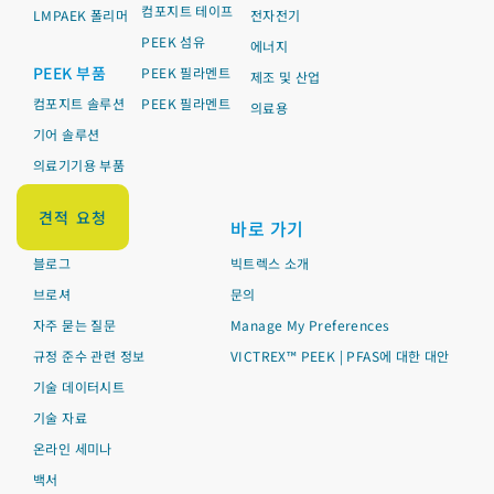
컴포지트 테이프
LMPAEK 폴리머
전자전기
PEEK 섬유
에너지
PEEK 부품
PEEK 필라멘트
제조 및 산업
컴포지트 솔루션
PEEK 필라멘트
의료용
기어 솔루션
의료기기용 부품
파이프 솔루션
견적 요청
리소스
바로 가기
블로그
빅트렉스 소개
브로셔
문의
자주 묻는 질문
Manage My Preferences
규정 준수 관련 정보
VICTREX™ PEEK | PFAS에 대한 대안
기술 데이터시트
기술 자료
온라인 세미나
백서