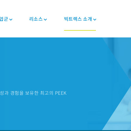
업군
리소스
빅트렉스 소개
뉴스와 이벤트
PEEK 반제품/형상
자동차
정보
PEEK 부품
전자전기
규제 준수
투자자
트렉
컴포지트 테이프
차대/새시
블로그
컴포지트 솔루션
소비자용 전자제품
인증 정보
커리어
PEEK 섬유
E-모터 솔루션
브로셔
기어 솔루션
가전 제품
MSDS
PEEK 필라멘트
변속기 및 엔진
자주 묻는 질문
의료기기용 부품
반도체
규제 준수
PEEK 필름
파이프 솔루션
산업용
의료
성과 경험을 보유한 최고의 PEEK
식품 접촉
체내삽입형
산업용 장비
비-체내삽입형
로봇 및 자동화