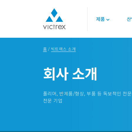
제품
산
빅트렉스 소개
폴리머
항공우주
기술
홈
빅트렉스 소개
목적
450G™ PEEK | 빅
엔진
기술 데이터시트
공급 안정성
스
인테리어
기술 자료
회사 소개
품질
PEEK 폴리머
구조 설계
온라인 세미나
지속가능성
LMPAEK 폴리머
백서
기술 전문성
에너지
폴리머, 반제품/형상, 부품 등 독보적인 전문
오일 및 가스
전문 기업
재생 가능 에너지
LNG 및 수소에너지