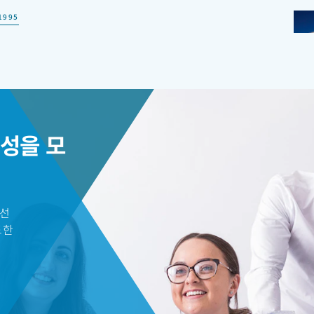
1995
거래소 상장
ctrex plc.) 런던 증권거래소 상장
1999
00톤 생산
성을 모
0톤 규모로 제조 설비 확장, 용융 여과 및 입상 생산 도입
2000
 선
산 투자
도한
EK 폴리머 모노머(monomer) 생산 투자
2001