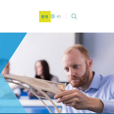
문의
KO
EN
DE
CN
JA
KO