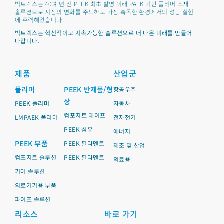
빅트렉스는 40여 년 전 PEEK 최초 발명 이래 PAEK 기반 폴리머 소재
솔루션으로 시장의 변화를 주도하고 가장 혹독한 환경에서의 성능 실현
에 주력해왔습니다.
빅트렉스는 혁신적이고 지속가능한 솔루션으로 더 나은 미래를 만들어
나갑니다.
제품
산업군
폴리머
PEEK 반제품/형
항공우주
상
PEEK 폴리머
자동차
컴포지트 테이프
LMPAEK 폴리머
전자전기
PEEK 섬유
에너지
PEEK 부품
PEEK 필라멘트
제조 및 산업
컴포지트 솔루션
PEEK 필라멘트
의료용
기어 솔루션
의료기기용 부품
파이프 솔루션
리소스
바로 가기