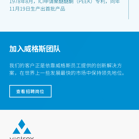
1978年8月，ICI申请聚醚醚酮（PEEK）专利，同年
11月19日生产出首批产品
加入威格斯团队
我们的客户正是依靠威格斯员工提供的创新解决方
01 JANUARY 1981
案，在世界上一些发展最快的市场中保持领先地位。
VICTREX™ PEEK产品系列实现商业化
VICTREX™ PEEK聚合物产品系列（包括玻纤和碳纤
查看招聘岗位
填充产品）实现商业化