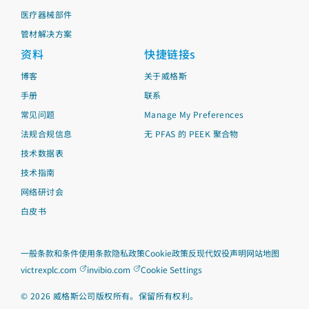
医疗器械部件
管材解决方案
资料
快捷链接s
01 JANUARY 1995
博客
关于威格斯
在伦敦证券交易所上市
手册
联系
威格斯公司在伦敦证券交易所上市
常见问题
Manage My Preferences
法规合规信息
无 PFAS 的 PEEK 聚合物
技术数据表
技术指南
网络研讨会
白皮书
01 JANUARY 1999
一般条款和条件
使用条款
隐私政策
Cookie政策
反现代奴役声明
网站地图
年产能达到2,000吨
victrexplc.com
invibio.com
Cookie Settings
工厂年产能提升至2,000吨；引进熔融过滤和造粒生
©
2026
威格斯公司版权所有。保留所有权利。
产工艺