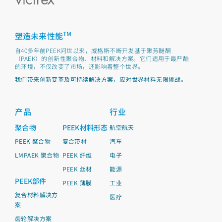
01 JANUARY 1987
TM
塑造未来性能
年产能达到1,000吨
自40多年前PEEK问世以来，威格斯不断开发基于聚芳醚酮
年产能为1,000吨的生产厂投产
（PAEK）的创新性聚合物、材料和解决方案。它们适用于最严酷
的环境，不仅改变了市场，还影响着整个世界。
我们带来创新变革及可持续解决方案，应对世界材料无限挑战。
产品
行业
聚合物
PEEK材料形态
航空航天
PEEK 聚合物
复合带材
汽车
01 JANUARY 1993
LMPAEK 聚合物
PEEK 纤维
电子
威格斯公司完成管理层收购
PEEK 丝材
能源
威格斯公司管理层收购ICI的PEEK聚合物业务
PEEK部件
PEEK 薄膜
工业
复合材料解决方
医疗
案
齿轮解决方案