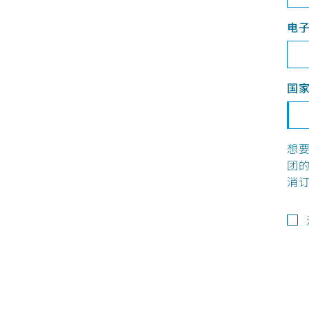
电
国
想
团
消