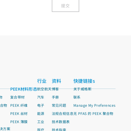
提交
行业
资料
快捷链接s
PEEK材料形态
航空航天
博客
关于威格斯
物
复合带材
汽车
手册
联系
聚合物
PEEK 纤维
电子
常见问题
Manage My Preferences
PEEK 丝材
能源
法规合规信息
无 PFAS 的 PEEK 聚合物
PEEK 薄膜
工业
技术数据表
决方案
医疗
技术指南