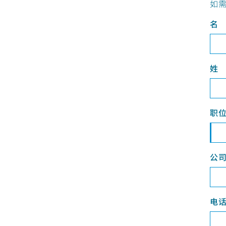
如
名
姓
职
公
电