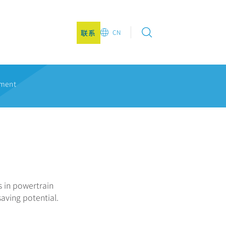
联系
CN
EN
DE
ement
CN
JA
KO
s in powertrain
aving potential.