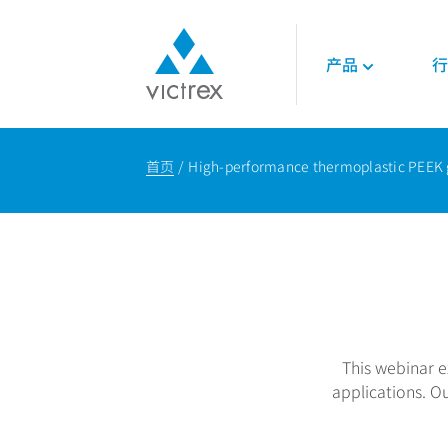
产品
行
关于威格斯
聚合物
航空航天
技术
首页
High-performance thermoplastic PEEK g
使命
450G™ PEEK | 威
发动机
技术数据表
供应保障
PEEK聚合物
内饰
技术指南
质量
LMPAEK 聚合物
结构件
网络研讨会
可持续发展
白皮书
专业技术知识
能源
石油和天然气
可再生能源
This webinar e
LNG与氢能
applications. O