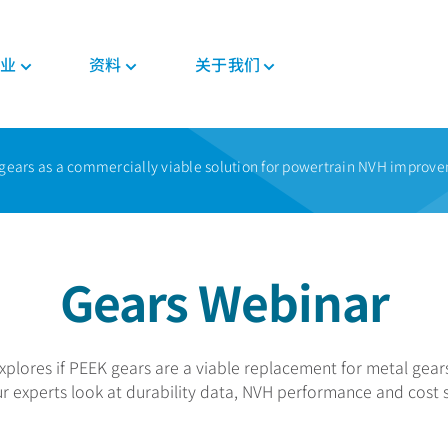
业
资料
关于我们
新闻与活动
PEEK材料形态
汽车
教育
PEEK部件
电子
法规
ears as a commercially viable solution for powertrain NVH improv
投资者
格斯
复合带材
底盘
博客
复合材料解决方案
消费电子
证书
职业发展
PEEK 纤维
威格斯电机解决方案
手册
齿轮解决方案
家用电器
MSDS
PEEK 线材
变速箱和发动机
常见问题
医疗器械部件
半导体
法规
PEEK 薄膜
管材解决方案
Gears Webinar
工业
医疗
食品接触
植入物
工业设备
非植入物
xplores if PEEK gears are a viable replacement for metal gear
机器人和自动化
ur experts look at durability data, NVH performance and cost s