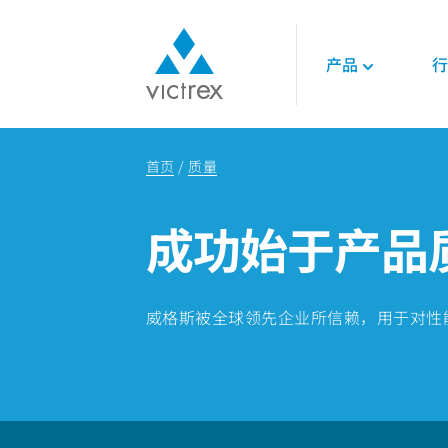
产品
行
关于威格斯
聚合物
航空航天
技术
首页
质量
使命
450G™ PEEK | 威
发动机
技术数据表
供应保障
PEEK聚合物
内饰
技术指南
成功始于产品
质量
LMPAEK 聚合物
结构件
网络研讨会
可持续发展
白皮书
专业技术知识
能源
威格斯被全球领先企业所信赖，用于对性
石油和天然气
可再生能源
LNG与氢能