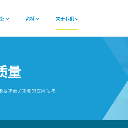
业
资料
关于我们
新闻与活动
PEEK材料形态
汽车
教育
PEEK部件
电子
法规
投资者
格斯
复合带材
底盘
博客
复合材料解决方案
消费电子
证书
职业发展
PEEK 纤维
威格斯电机解决方案
手册
齿轮解决方案
家用电器
MSDS
质量
PEEK 线材
变速箱和发动机
常见问题
医疗器械部件
半导体
法规
PEEK 薄膜
管材解决方案
工业
医疗
能要求至关重要的应用领域
食品接触
植入物
工业设备
非植入物
机器人和自动化