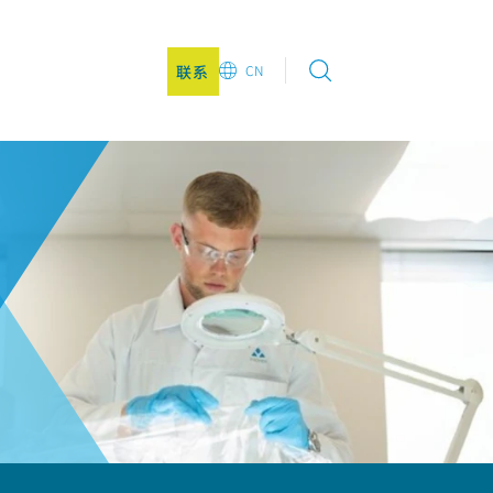
联系
CN
EN
DE
CN
JA
KO