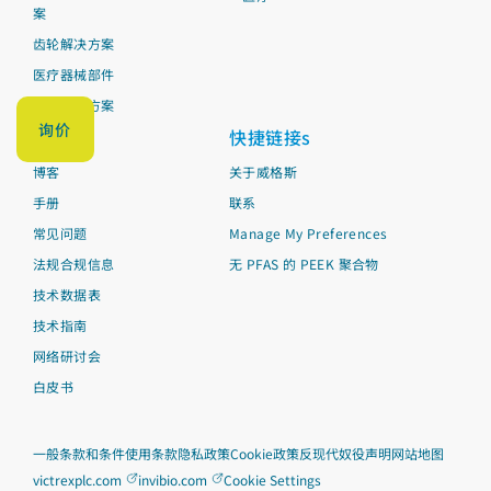
案
齿轮解决方案
医疗器械部件
管材解决方案
询价
资料
快捷链接s
博客
关于威格斯
手册
联系
常见问题
Manage My Preferences
法规合规信息
无 PFAS 的 PEEK 聚合物
技术数据表
技术指南
网络研讨会
白皮书
一般条款和条件
使用条款
隐私政策
Cookie政策
反现代奴役声明
网站地图
victrexplc.com
invibio.com
Cookie Settings