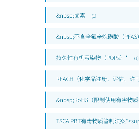
&nbsp;卤素
(
1
)
&nbsp;不含全氟辛烷磺酸（PFAS
持久性有机污染物（POPs）*
(
1
)
REACH（化学品注册、评估、许
&nbsp;RoHS（限制使用有害物
TSCA PBT有毒物质管制法案*<sup>