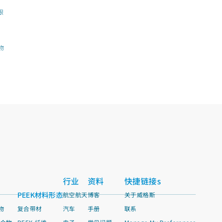
于限
生物
行业
资料
快捷链接s
PEEK材料形态
航空航天
博客
关于威格斯
物
复合带材
汽车
手册
联系