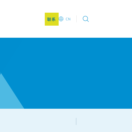
联系
CN
EN
DE
CN
JA
KO