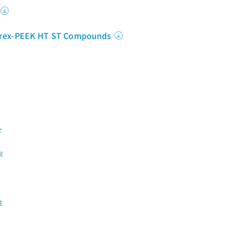
ctrex-PEEK HT ST Compounds
全
烷
注