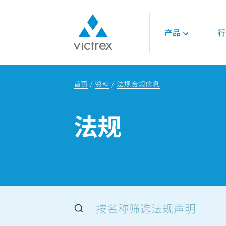
产品
行
关于威格斯
聚合物
航空航天
技术
首页
资料
法规合规信息
使命
450G™ PEEK | 威
发动机
技术数据表
供应保障
PEEK聚合物
内饰
技术指南
法规
质量
LMPAEK 聚合物
结构件
网络研讨会
可持续发展
白皮书
专业技术知识
能源
石油和天然气
可再生能源
LNG与氢能