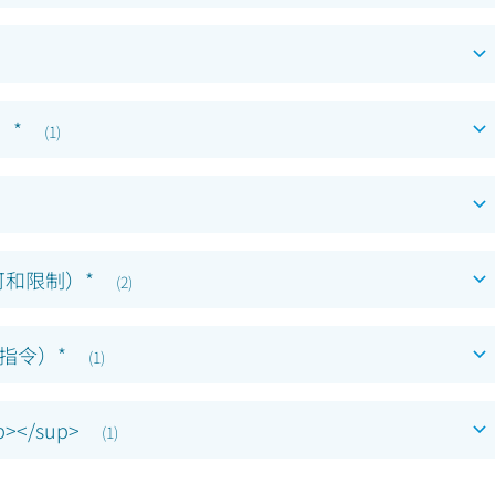
）*
(
1
)
可和限制）*
(
2
)
质指令）*
(
1
)
</sup>
(
1
)