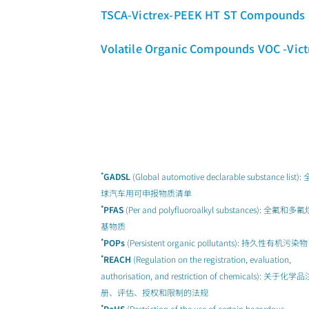
TSCA-Victrex-PEEK HT ST Compounds
Volatile Organic Compounds VOC -Vi
*
GADSL
(Global automotive declarable substance list): 
球汽车用可申报物质清单
*
PFAS
(Per and polyfluoroalkyl substances): 全氟和多氟
基物质
*
POPs
(Persistent organic pollutants): 持久性有机污染物
*
REACH
(Regulation on the registration, evaluation,
authorisation, and restriction of chemicals): 关于化学品
册、评估、授权和限制的法规
*
RoHS
(Restriction of the use of certain hazardous