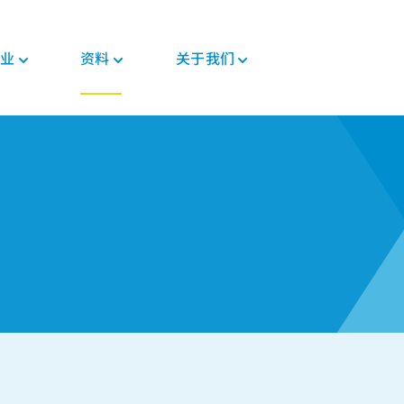
业
资料
关于我们
新闻与活动
PEEK材料形态
汽车
教育
PEEK部件
电子
法规
投资者
格斯
复合带材
底盘
博客
复合材料解决方案
消费电子
证书
职业发展
PEEK 纤维
威格斯电机解决方案
手册
齿轮解决方案
家用电器
MSDS
PEEK 线材
变速箱和发动机
常见问题
医疗器械部件
半导体
法规
PEEK 薄膜
管材解决方案
工业
医疗
食品接触
植入物
工业设备
非植入物
机器人和自动化