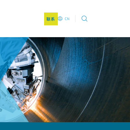
联系
CN
EN
DE
CN
JA
KO