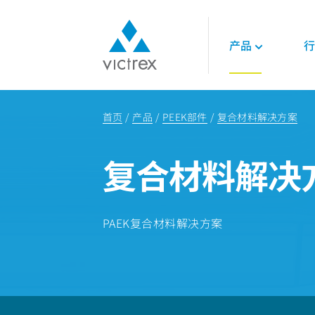
产品
行
关于威格斯
聚合物
航空航天
技术
首页
产品
PEEK部件
复合材料解决方案
使命
450G™ PEEK | 威
发动机
技术数据表
供应保障
PEEK聚合物
内饰
技术指南
复合材料解决
质量
LMPAEK 聚合物
结构件
网络研讨会
可持续发展
白皮书
专业技术知识
能源
PAEK复合材料解决方案
石油和天然气
可再生能源
LNG与氢能