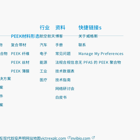
行业
资料
快捷链接s
PEEK材料形态
航空航天
博客
关于威格斯
物
复合带材
汽车
手册
联系
聚合物
PEEK 纤维
电子
常见问题
Manage My Preferences
PEEK 丝材
能源
法规合规信息
无 PFAS 的 PEEK 聚合物
PEEK 薄膜
工业
技术数据表
决方案
医疗
技术指南
案
网络研讨会
件
白皮书
案
反现代奴役声明
网站地图
victrexplc.com
invibio.com