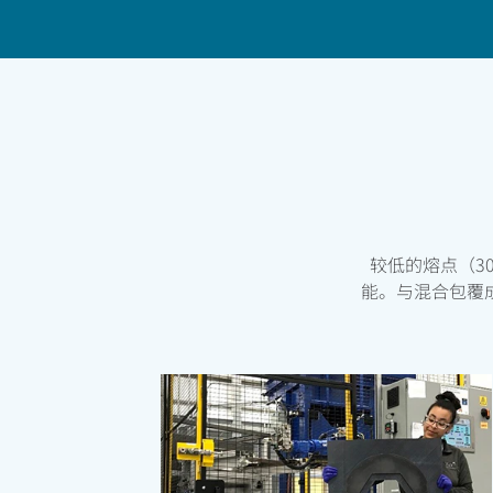
首页
产品
PEEK部件
复合材料解决方案
较低的熔点（303°
能。与混合包覆