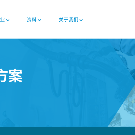
业
资料
关于我们
新闻与活动
PEEK材料形态
汽车
教育
PEEK部件
电子
法规
投资者
格斯
复合带材
底盘
博客
复合材料解决方案
消费电子
证书
职业发展
PEEK 纤维
威格斯电机解决方案
手册
齿轮解决方案
家用电器
MSDS
方案
PEEK 线材
变速箱和发动机
常见问题
医疗器械部件
半导体
法规
PEEK 薄膜
管材解决方案
工业
医疗
食品接触
植入物
工业设备
非植入物
机器人和自动化