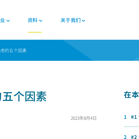
业
资料
关于我们
新闻与活动
PEEK材料形态
汽车
教育
PEEK部件
电子
法规
考虑的五个因素
投资者
格斯
复合带材
底盘
博客
复合材料解决方案
消费电子
证书
职业发展
PEEK 纤维
威格斯电机解决方案
手册
齿轮解决方案
家用电器
MSDS
PEEK 线材
变速箱和发动机
常见问题
医疗器械部件
半导体
法规
PEEK 薄膜
管材解决方案
工业
医疗
的五个因素
在本
食品接触
植入物
工业设备
非植入物
机器人和自动化
#
2023年8月4日
#2