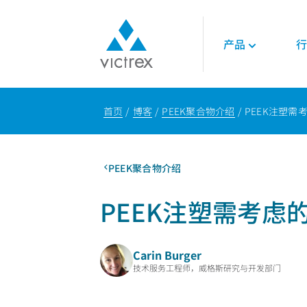
产品
行
关于威格斯
聚合物
航空航天
技术
首页
博客
PEEK聚合物介绍
PEEK注塑需
使命
450G™ PEEK | 威
发动机
技术数据表
供应保障
PEEK聚合物
内饰
技术指南
质量
LMPAEK 聚合物
结构件
网络研讨会
PEEK聚合物介绍
可持续发展
白皮书
专业技术知识
能源
PEEK注塑需考虑
石油和天然气
可再生能源
Carin Burger
LNG与氢能
技术服务工程师，威格斯研究与开发部门