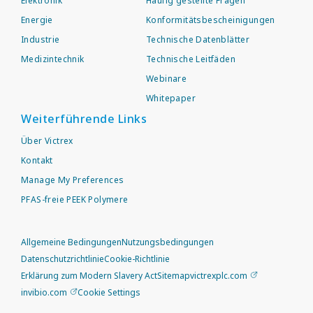
Elektronik
Häufig gestellte Fragen
Energie
Konformitätsbescheinigungen
Industrie
Technische Datenblätter
Medizintechnik
Technische Leitfäden
Webinare
Whitepaper
Weiterführende Links
Über Victrex
Kontakt
Manage My Preferences
PFAS-freie PEEK Polymere
Allgemeine Bedingungen
Nutzungsbedingungen
Datenschutzrichtlinie
Cookie-Richtlinie
Erklärung zum Modern Slavery Act
Sitemap
victrexplc.com
invibio.com
Cookie Settings