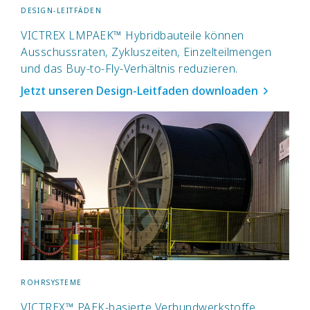
DESIGN-LEITFÄDEN
VICTREX LMPAEK™ Hybridbauteile können
Ausschussraten, Zykluszeiten, Einzelteilmengen
und das Buy-to-Fly-Verhältnis reduzieren.
Jetzt unseren Design-Leitfaden downloaden
ROHRSYSTEME
VICTREX™ PAEK-basierte Verbundwerkstoffe