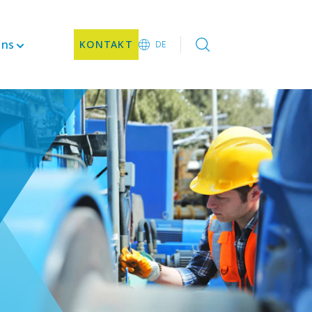
uns
KONTAKT
DE
EN
DE
CN
JA
KO
nenten