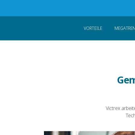
Start
Branchen
Industrie
VORTEILE
MEGATRE
Gem
Victrex arbe
Tech